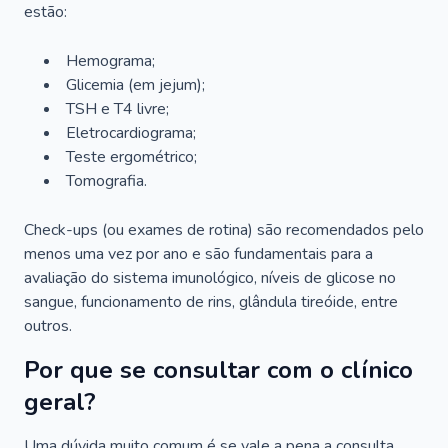
estão:
Hemograma;
Glicemia (em jejum);
TSH e T4 livre;
Eletrocardiograma;
Teste ergométrico;
Tomografia.
Check-ups (ou exames de rotina) são recomendados pelo
menos uma vez por ano e são fundamentais para a
avaliação do sistema imunológico, níveis de glicose no
sangue, funcionamento de rins, glândula tireóide, entre
outros.
Por que se consultar com o clínico
geral?
Uma dúvida muito comum é se vale a pena a consulta