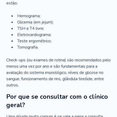
estão:
Hemograma;
Glicemia (em jejum);
TSH e T4 livre;
Eletrocardiograma;
Teste ergométrico;
Tomografia.
Check-ups (ou exames de rotina) são recomendados pelo
menos uma vez por ano e são fundamentais para a
avaliação do sistema imunológico, níveis de glicose no
sangue, funcionamento de rins, glândula tireóide, entre
outros.
Por que se consultar com o clínico
geral?
Uma dúvida muito comum é se vale a pena a consulta