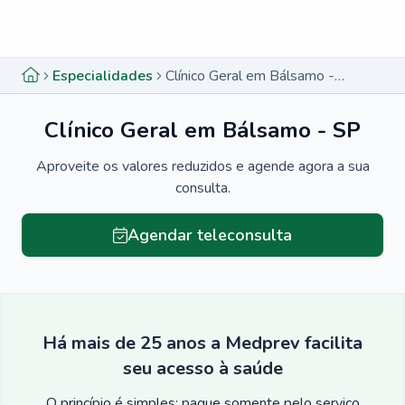
Menu lateral
Menu lateral
Especialidades
Clínico Geral em Bálsamo - SP
Clínico Geral em Bálsamo - SP
Aproveite os valores reduzidos e agende agora a sua
consulta.
Agendar teleconsulta
Há mais de 25 anos a Medprev facilita
seu acesso à saúde
O princípio é simples: pague somente pelo serviço