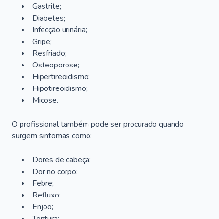
Gastrite;
Diabetes;
Infecção urinária;
Gripe;
Resfriado;
Osteoporose;
Hipertireoidismo;
Hipotireoidismo;
Micose.
O profissional também pode ser procurado quando
surgem sintomas como:
Dores de cabeça;
Dor no corpo;
Febre;
Refluxo;
Enjoo;
Tontura;