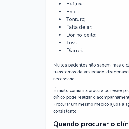
Refluxo;
Enjoo;
Tontura;
Falta de ar;
Dor no peito;
Tosse;
Diarreia.
Muitos pacientes não sabem, mas o cl
transtornos de ansiedade, direcionand
necessário.
É muito comum a procura por esse pr
clínico pode realizar o acompanhament
Procurar um mesmo médico ajuda a agil
consistente.
Quando procurar o clín