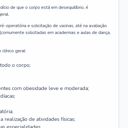
ício de que o corpo está em desequilíbrio, é
eral.
é-operatória e solicitação de vacinas, até na avaliação
as (comumente solicitadas em academias e aulas de dança,
clínico geral:
todo o corpo;
ntes com obesidade leve e moderada;
díacas;
tória;
 realização de atividades físicas;
s especialidades.