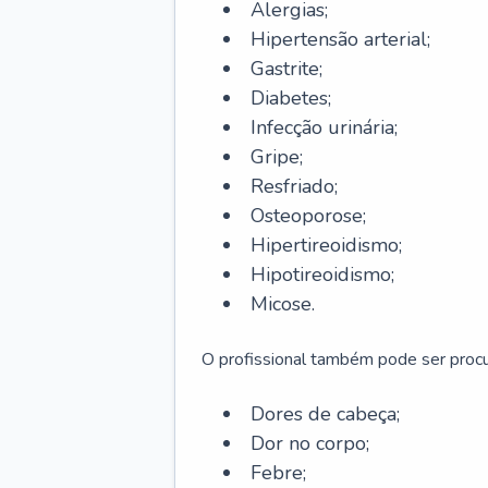
Alergias;
Hipertensão arterial;
Gastrite;
Diabetes;
Infecção urinária;
Gripe;
Resfriado;
Osteoporose;
Hipertireoidismo;
Hipotireoidismo;
Micose.
O profissional também pode ser pro
Dores de cabeça;
Dor no corpo;
Febre;