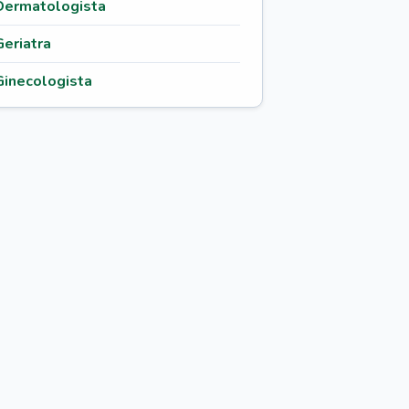
Dermatologista
Geriatra
Ginecologista