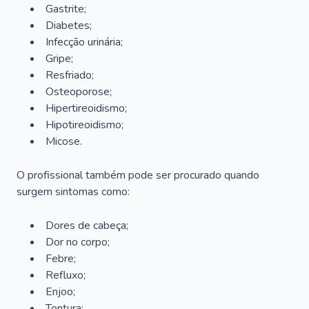
Gastrite;
Diabetes;
Infecção urinária;
Gripe;
Resfriado;
Osteoporose;
Hipertireoidismo;
Hipotireoidismo;
Micose.
O profissional também pode ser procurado quando
surgem sintomas como:
Dores de cabeça;
Dor no corpo;
Febre;
Refluxo;
Enjoo;
Tontura;