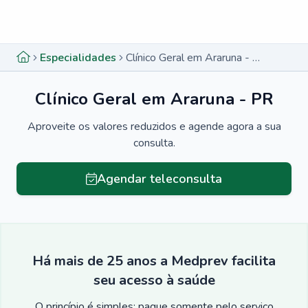
Menu lateral
Menu lateral
Especialidades
Clínico Geral em Araruna - PR
Clínico Geral em Araruna - PR
Aproveite os valores reduzidos e agende agora a sua
consulta.
Agendar teleconsulta
Há mais de 25 anos a Medprev facilita
seu acesso à saúde
O princípio é simples: pague somente pelo serviço