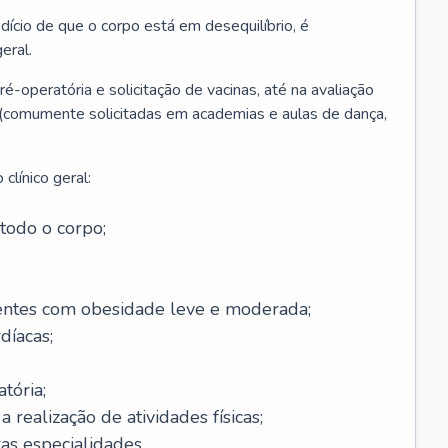
ício de que o corpo está em desequilíbrio, é
eral.
é-operatória e solicitação de vacinas, até na avaliação
as (comumente solicitadas em academias e aulas de dança,
clínico geral:
todo o corpo;
ntes com obesidade leve e moderada;
díacas;
tória;
 realização de atividades físicas;
s especialidades.