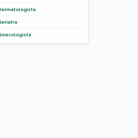
Dermatologista
Geriatra
Ginecologista