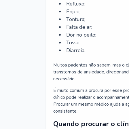
Refluxo;
Enjoo;
Tontura;
Falta de ar;
Dor no peito;
Tosse;
Diarreia.
Muitos pacientes não sabem, mas o cl
transtornos de ansiedade, direcionand
necessário.
É muito comum a procura por esse pr
clínico pode realizar o acompanhament
Procurar um mesmo médico ajuda a agil
consistente.
Quando procurar o clín