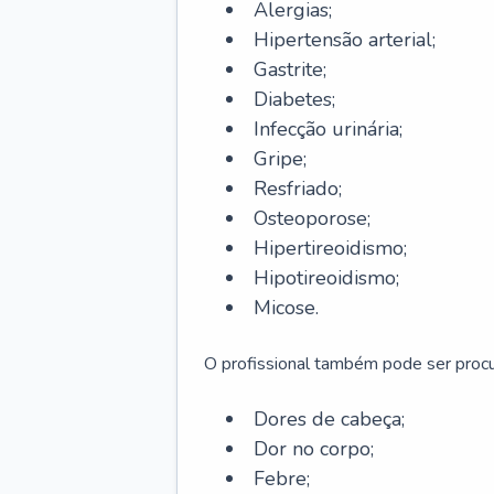
Alergias;
Hipertensão arterial;
Gastrite;
Diabetes;
Infecção urinária;
Gripe;
Resfriado;
Osteoporose;
Hipertireoidismo;
Hipotireoidismo;
Micose.
O profissional também pode ser pro
Dores de cabeça;
Dor no corpo;
Febre;