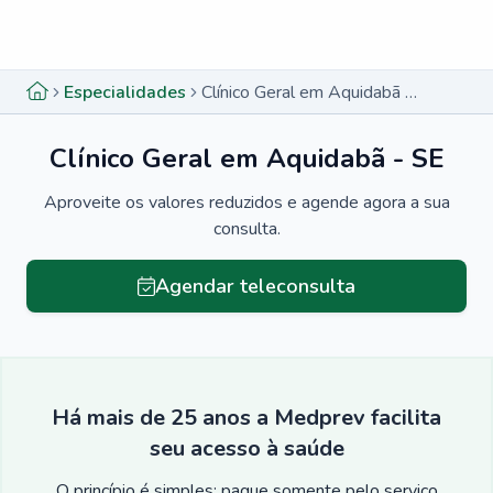
Menu lateral
Menu lateral
Especialidades
Clínico Geral em Aquidabã - SE
Clínico Geral em Aquidabã - SE
Aproveite os valores reduzidos e agende agora a sua
consulta.
Agendar teleconsulta
Há mais de 25 anos a Medprev facilita
seu acesso à saúde
O princípio é simples: pague somente pelo serviço