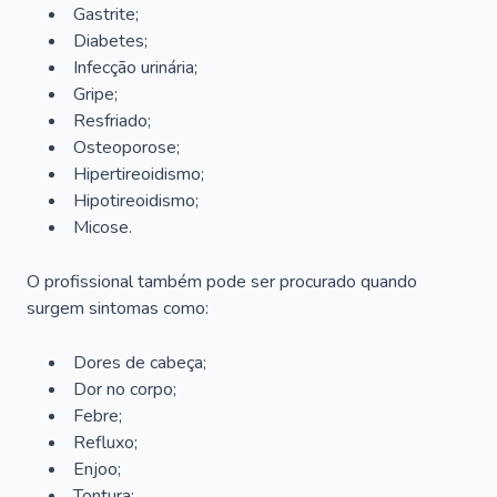
Gastrite;
Diabetes;
Infecção urinária;
Gripe;
Resfriado;
Osteoporose;
Hipertireoidismo;
Hipotireoidismo;
Micose.
O profissional também pode ser procurado quando
surgem sintomas como:
Dores de cabeça;
Dor no corpo;
Febre;
Refluxo;
Enjoo;
Tontura;