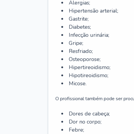
Alergias;
Hipertensão arterial;
Gastrite;
Diabetes;
Infecção urinária;
Gripe;
Resfriado;
Osteoporose;
Hipertireoidismo;
Hipotireoidismo;
Micose.
O profissional também pode ser pro
Dores de cabeça;
Dor no corpo;
Febre;