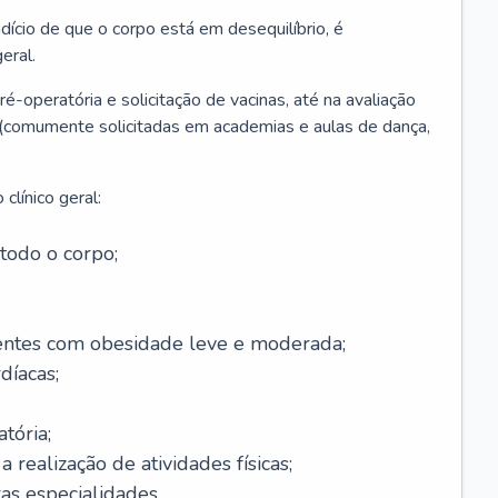
ício de que o corpo está em desequilíbrio, é
eral.
é-operatória e solicitação de vacinas, até na avaliação
as (comumente solicitadas em academias e aulas de dança,
clínico geral:
todo o corpo;
ntes com obesidade leve e moderada;
díacas;
tória;
 realização de atividades físicas;
s especialidades.