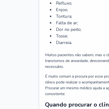
Refluxo;
Enjoo;
Tontura;
Falta de ar;
Dor no peito;
Tosse;
Diarreia.
Muitos pacientes não sabem, mas o cl
transtornos de ansiedade, direcionand
necessário.
É muito comum a procura por esse pr
clínico pode realizar o acompanhament
Procurar um mesmo médico ajuda a agil
consistente.
Quando procurar o clín