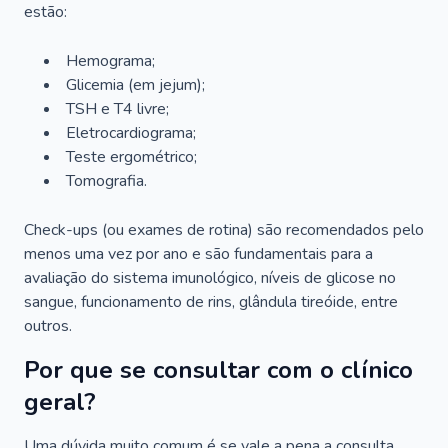
estão:
Hemograma;
Glicemia (em jejum);
TSH e T4 livre;
Eletrocardiograma;
Teste ergométrico;
Tomografia.
Check-ups (ou exames de rotina) são recomendados pelo
menos uma vez por ano e são fundamentais para a
avaliação do sistema imunológico, níveis de glicose no
sangue, funcionamento de rins, glândula tireóide, entre
outros.
Por que se consultar com o clínico
geral?
Uma dúvida muito comum é se vale a pena a consulta