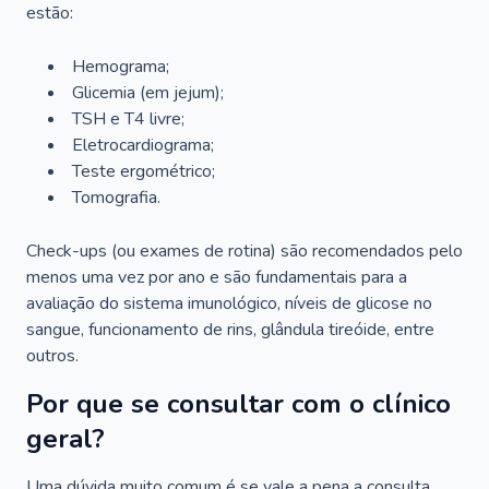
estão:
Hemograma;
Glicemia (em jejum);
TSH e T4 livre;
Eletrocardiograma;
Teste ergométrico;
Tomografia.
Check-ups (ou exames de rotina) são recomendados pelo
menos uma vez por ano e são fundamentais para a
avaliação do sistema imunológico, níveis de glicose no
sangue, funcionamento de rins, glândula tireóide, entre
outros.
Por que se consultar com o clínico
geral?
Uma dúvida muito comum é se vale a pena a consulta