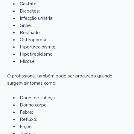
Gastrite;
Diabetes;
Infecção urinária;
Gripe;
Resfriado;
Osteoporose;
Hipertireoidismo;
Hipotireoidismo;
Micose.
O profissional também pode ser procurado quando
surgem sintomas como:
Dores de cabeça;
Dor no corpo;
Febre;
Refluxo;
Enjoo;
Tontura;