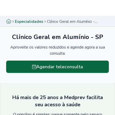
Menu lateral
Menu lateral
Especialidades
Clínico Geral em Alumínio - SP
Clínico Geral em Alumínio - SP
Aproveite os valores reduzidos e agende agora a sua
consulta.
Agendar teleconsulta
Há mais de 25 anos a Medprev facilita
seu acesso à saúde
O princípio é simples: pague somente pelo serviço