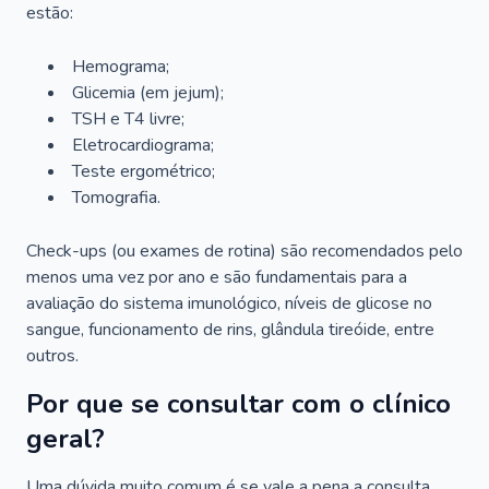
estão:
Hemograma;
Glicemia (em jejum);
TSH e T4 livre;
Eletrocardiograma;
Teste ergométrico;
Tomografia.
Check-ups (ou exames de rotina) são recomendados pelo
menos uma vez por ano e são fundamentais para a
avaliação do sistema imunológico, níveis de glicose no
sangue, funcionamento de rins, glândula tireóide, entre
outros.
Por que se consultar com o clínico
geral?
Uma dúvida muito comum é se vale a pena a consulta