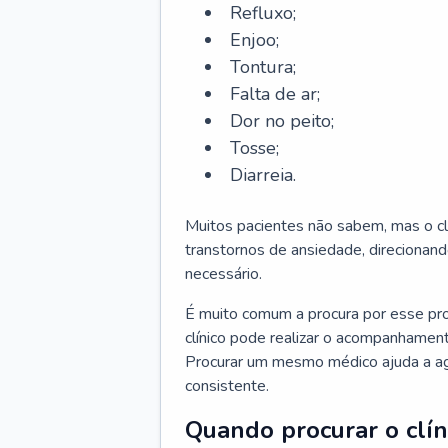
Refluxo;
Enjoo;
Tontura;
Falta de ar;
Dor no peito;
Tosse;
Diarreia.
Muitos pacientes não sabem, mas o cl
transtornos de ansiedade, direcionand
necessário.
É muito comum a procura por esse pr
clínico pode realizar o acompanhament
Procurar um mesmo médico ajuda a agil
consistente.
Quando procurar o clín