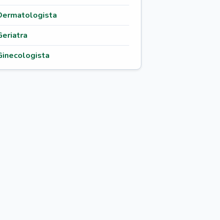
Dermatologista
Geriatra
Ginecologista