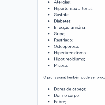
Alergias;
Hipertensão arterial;
Gastrite;
Diabetes;
Infecção urinária;
Gripe;
Resfriado;
Osteoporose;
Hipertireoidismo;
Hipotireoidismo;
Micose.
O profissional também pode ser pro
Dores de cabeça;
Dor no corpo;
Febre;