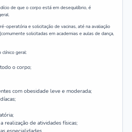
ício de que o corpo está em desequilíbrio, é
eral.
é-operatória e solicitação de vacinas, até na avaliação
as (comumente solicitadas em academias e aulas de dança,
clínico geral:
todo o corpo;
ntes com obesidade leve e moderada;
díacas;
tória;
 realização de atividades físicas;
s especialidades.