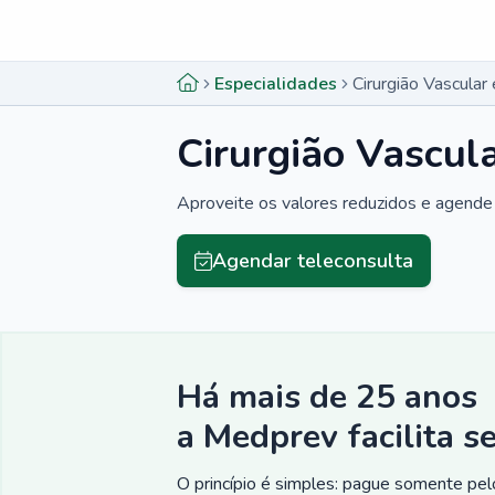
Menu lateral
Menu lateral
Especialidades
Cirurgião Vascula
Cirurgião Vascul
Aproveite os valores reduzidos e agende 
Agendar teleconsulta
Há mais de 25 anos
a Medprev facilita s
O princípio é simples: pague somente pelo