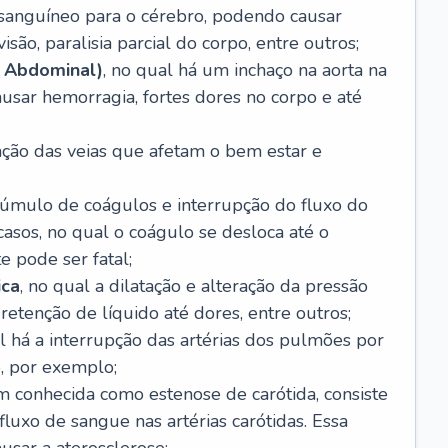
o sanguíneo para o cérebro, podendo causar
são, paralisia parcial do corpo, entre outros;
 Abdominal)
, no qual há um inchaço na aorta na
usar hemorragia, fortes dores no corpo e até
tação das veias que afetam o bem estar e
acúmulo de coágulos e interrupção do fluxo do
casos, no qual o coágulo se desloca até o
e pode ser fatal;
ica
, no qual a dilatação e alteração da pressão
etenção de líquido até dores, entre outros;
al há a interrupção das artérias dos pulmões por
, por exemplo;
m conhecida como estenose de carótida, consiste
luxo de sangue nas artérias carótidas. Essa