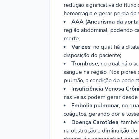
redução significativa do flux
hemorragia e gerar perda da vi
AAA (Aneurisma da aorta
região abdominal, podendo ca
morte;
Varizes
, no qual há a dila
disposição do paciente;
Trombose
, no qual há o 
sangue na região. Nos piores 
pulmão, a condição do pacient
Insuficiência Venosa Crôn
nas veias podem gerar desde r
Embolia pulmonar
, no qu
coágulos, gerando dor e tosse
Doença Carotídea
, també
na obstrução e diminuição do f