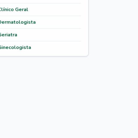
Clínico Geral
Dermatologista
Geriatra
Ginecologista