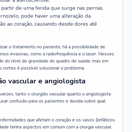
usar a aterosclerose;
a partir de uma ferida que surge nas pernas,
ornozelo, pode haver uma alteração da
ção ao coração, causando desde dores até
zar o tratamento no paciente, há a possibilidade de
 menos invasivas, como a radiofrequência e o laser. Nesses
de do nível de gravidade do quadro de saúde, mas em
 cortes é possível solucionar o problema.
ão vascular e angiologista
rizes, tanto o cirurgião vascular quanto o angiologista
sar confusão para os pacientes e dúvida sobre qual
enfermidades que afetam o coração e os vasos (linfáticos
dade tenha aspectos em comum com a cirurgia vascular,