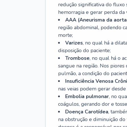
redução significativa do flux
hemorragia e gerar perda da vi
AAA (Aneurisma da aorta
região abdominal, podendo ca
morte;
Varizes
, no qual há a dila
disposição do paciente;
Trombose
, no qual há o 
sangue na região. Nos piores 
pulmão, a condição do pacient
Insuficiência Venosa Crôn
nas veias podem gerar desde r
Embolia pulmonar
, no qu
coágulos, gerando dor e tosse
Doença Carotídea
, també
na obstrução e diminuição do f