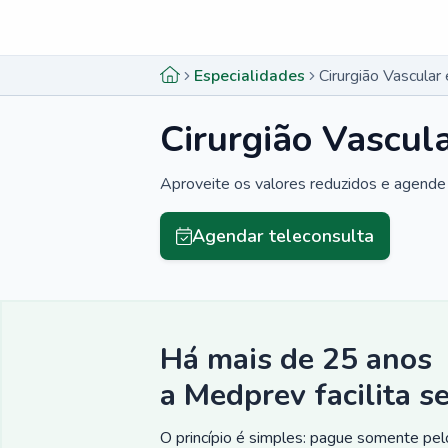
Menu lateral
Menu lateral
Especialidades
Cirurgião Vascula
Cirurgião Vascul
Aproveite os valores reduzidos e agende 
Agendar teleconsulta
Há mais de 25 anos
a Medprev facilita s
O princípio é simples: pague somente pelo