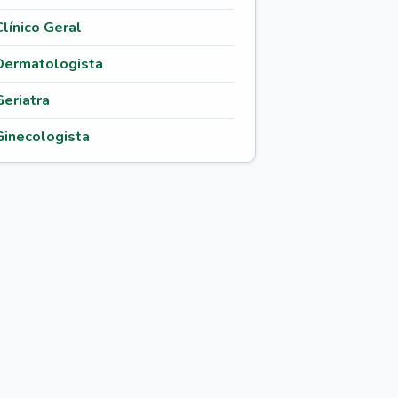
Clínico Geral
Dermatologista
Geriatra
Ginecologista