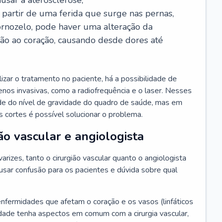
usar a aterosclerose;
a partir de uma ferida que surge nas pernas,
ornozelo, pode haver uma alteração da
ção ao coração, causando desde dores até
zar o tratamento no paciente, há a possibilidade de
 menos invasivas, como a radiofrequência e o laser. Nesses
de do nível de gravidade do quadro de saúde, mas em
 cortes é possível solucionar o problema.
ão vascular e angiologista
rizes, tanto o cirurgião vascular quanto o angiologista
sar confusão para os pacientes e dúvida sobre qual
enfermidades que afetam o coração e os vasos (linfáticos
dade tenha aspectos em comum com a cirurgia vascular,