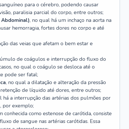
o sanguíneo para o cérebro, podendo causar
são, paralisia parcial do corpo, entre outros;
 Abdominal)
, no qual há um inchaço na aorta na
usar hemorragia, fortes dores no corpo e até
tação das veias que afetam o bem estar e
acúmulo de coágulos e interrupção do fluxo do
casos, no qual o coágulo se desloca até o
e pode ser fatal;
ica
, no qual a dilatação e alteração da pressão
etenção de líquido até dores, entre outros;
al há a interrupção das artérias dos pulmões por
, por exemplo;
m conhecida como estenose de carótida, consiste
luxo de sangue nas artérias carótidas. Essa