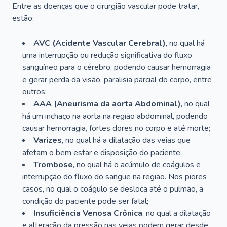
Entre as doenças que o cirurgião vascular pode tratar,
estão:
AVC (Acidente Vascular Cerebral)
, no qual há
uma interrupção ou redução significativa do fluxo
sanguíneo para o cérebro, podendo causar hemorragia
e gerar perda da visão, paralisia parcial do corpo, entre
outros;
AAA (Aneurisma da aorta Abdominal)
, no qual
há um inchaço na aorta na região abdominal, podendo
causar hemorragia, fortes dores no corpo e até morte;
Varizes
, no qual há a dilatação das veias que
afetam o bem estar e disposição do paciente;
Trombose
, no qual há o acúmulo de coágulos e
interrupção do fluxo do sangue na região. Nos piores
casos, no qual o coágulo se desloca até o pulmão, a
condição do paciente pode ser fatal;
Insuficiência Venosa Crônica
, no qual a dilatação
e alteração da pressão nas veias podem gerar desde