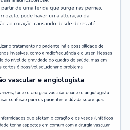
usar a aterosclerose;
a partir de uma ferida que surge nas pernas,
ornozelo, pode haver uma alteração da
ção ao coração, causando desde dores até
zar o tratamento no paciente, há a possibilidade de
 menos invasivas, como a radiofrequência e o laser. Nesses
de do nível de gravidade do quadro de saúde, mas em
 cortes é possível solucionar o problema.
ão vascular e angiologista
rizes, tanto o cirurgião vascular quanto o angiologista
sar confusão para os pacientes e dúvida sobre qual
enfermidades que afetam o coração e os vasos (linfáticos
dade tenha aspectos em comum com a cirurgia vascular,