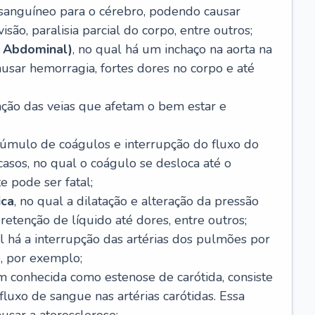
o sanguíneo para o cérebro, podendo causar
são, paralisia parcial do corpo, entre outros;
 Abdominal)
, no qual há um inchaço na aorta na
usar hemorragia, fortes dores no corpo e até
tação das veias que afetam o bem estar e
acúmulo de coágulos e interrupção do fluxo do
casos, no qual o coágulo se desloca até o
e pode ser fatal;
ica
, no qual a dilatação e alteração da pressão
etenção de líquido até dores, entre outros;
al há a interrupção das artérias dos pulmões por
, por exemplo;
m conhecida como estenose de carótida, consiste
luxo de sangue nas artérias carótidas. Essa