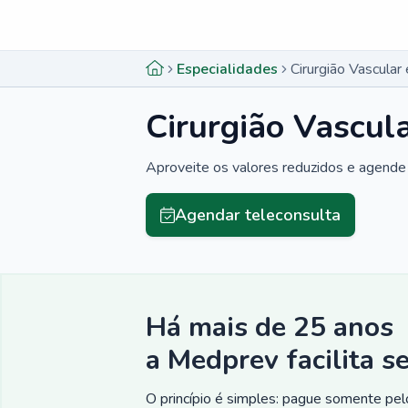
Menu lateral
Menu lateral
Especialidades
Cirurgião Vascula
Cirurgião Vascul
Aproveite os valores reduzidos e agende 
Agendar teleconsulta
Há mais de 25 anos
a Medprev facilita s
O princípio é simples: pague somente pelo