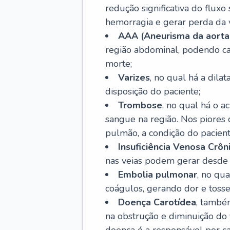
redução significativa do flux
hemorragia e gerar perda da vi
AAA (Aneurisma da aorta
região abdominal, podendo ca
morte;
Varizes
, no qual há a dila
disposição do paciente;
Trombose
, no qual há o 
sangue na região. Nos piores 
pulmão, a condição do pacient
Insuficiência Venosa Crôn
nas veias podem gerar desde r
Embolia pulmonar
, no qu
coágulos, gerando dor e tosse
Doença Carotídea
, també
na obstrução e diminuição do f