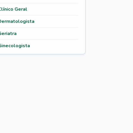
Clínico Geral
Dermatologista
Geriatra
Ginecologista