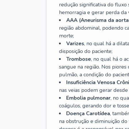
redução significativa do flux
hemorragia e gerar perda da vi
AAA (Aneurisma da aorta
região abdominal, podendo ca
morte;
Varizes
, no qual há a dila
disposição do paciente;
Trombose
, no qual há o 
sangue na região. Nos piores 
pulmão, a condição do pacient
Insuficiência Venosa Crôn
nas veias podem gerar desde r
Embolia pulmonar
, no qu
coágulos, gerando dor e tosse
Doença Carotídea
, també
na obstrução e diminuição do f