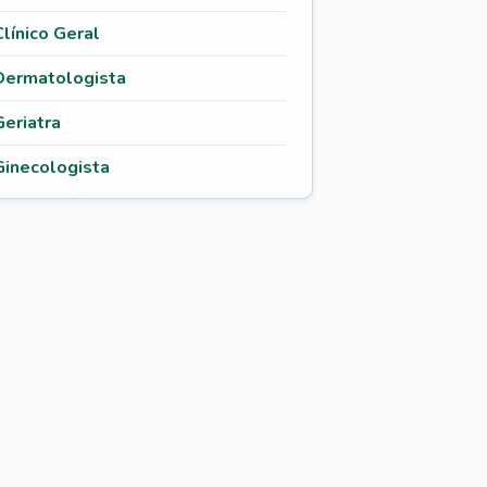
Clínico Geral
Dermatologista
Geriatra
Ginecologista