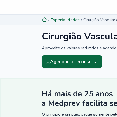
Menu lateral
Menu lateral
Especialidades
Cirurgião Vascular
Cirurgião Vascul
Aproveite os valores reduzidos e agende 
Agendar teleconsulta
Há mais de 25 anos
a Medprev facilita s
O princípio é simples: pague somente pelo