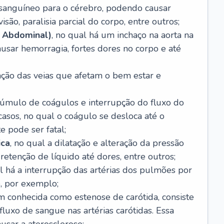
o sanguíneo para o cérebro, podendo causar
são, paralisia parcial do corpo, entre outros;
 Abdominal)
, no qual há um inchaço na aorta na
usar hemorragia, fortes dores no corpo e até
tação das veias que afetam o bem estar e
acúmulo de coágulos e interrupção do fluxo do
casos, no qual o coágulo se desloca até o
e pode ser fatal;
ica
, no qual a dilatação e alteração da pressão
etenção de líquido até dores, entre outros;
al há a interrupção das artérias dos pulmões por
, por exemplo;
m conhecida como estenose de carótida, consiste
luxo de sangue nas artérias carótidas. Essa