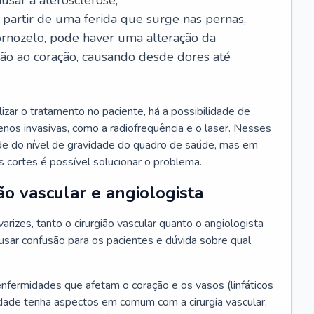
usar a aterosclerose;
a partir de uma ferida que surge nas pernas,
ornozelo, pode haver uma alteração da
ção ao coração, causando desde dores até
zar o tratamento no paciente, há a possibilidade de
 menos invasivas, como a radiofrequência e o laser. Nesses
de do nível de gravidade do quadro de saúde, mas em
 cortes é possível solucionar o problema.
ão vascular e angiologista
rizes, tanto o cirurgião vascular quanto o angiologista
sar confusão para os pacientes e dúvida sobre qual
enfermidades que afetam o coração e os vasos (linfáticos
dade tenha aspectos em comum com a cirurgia vascular,