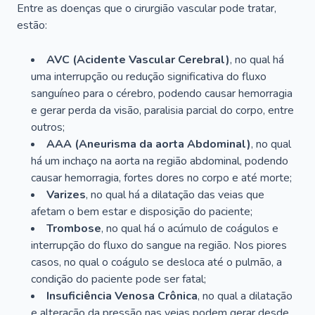
Entre as doenças que o cirurgião vascular pode tratar,
estão:
AVC (Acidente Vascular Cerebral)
, no qual há
uma interrupção ou redução significativa do fluxo
sanguíneo para o cérebro, podendo causar hemorragia
e gerar perda da visão, paralisia parcial do corpo, entre
outros;
AAA (Aneurisma da aorta Abdominal)
, no qual
há um inchaço na aorta na região abdominal, podendo
causar hemorragia, fortes dores no corpo e até morte;
Varizes
, no qual há a dilatação das veias que
afetam o bem estar e disposição do paciente;
Trombose
, no qual há o acúmulo de coágulos e
interrupção do fluxo do sangue na região. Nos piores
casos, no qual o coágulo se desloca até o pulmão, a
condição do paciente pode ser fatal;
Insuficiência Venosa Crônica
, no qual a dilatação
e alteração da pressão nas veias podem gerar desde