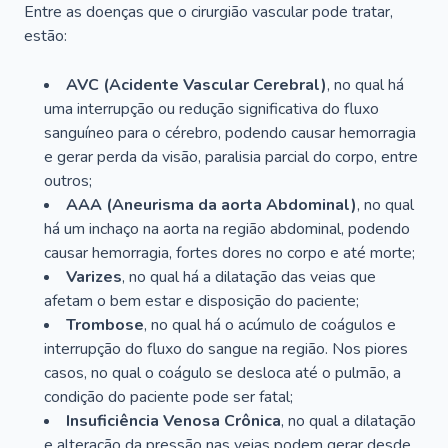
Entre as doenças que o cirurgião vascular pode tratar,
estão:
AVC (Acidente Vascular Cerebral)
, no qual há
uma interrupção ou redução significativa do fluxo
sanguíneo para o cérebro, podendo causar hemorragia
e gerar perda da visão, paralisia parcial do corpo, entre
outros;
AAA (Aneurisma da aorta Abdominal)
, no qual
há um inchaço na aorta na região abdominal, podendo
causar hemorragia, fortes dores no corpo e até morte;
Varizes
, no qual há a dilatação das veias que
afetam o bem estar e disposição do paciente;
Trombose
, no qual há o acúmulo de coágulos e
interrupção do fluxo do sangue na região. Nos piores
casos, no qual o coágulo se desloca até o pulmão, a
condição do paciente pode ser fatal;
Insuficiência Venosa Crônica
, no qual a dilatação
e alteração da pressão nas veias podem gerar desde