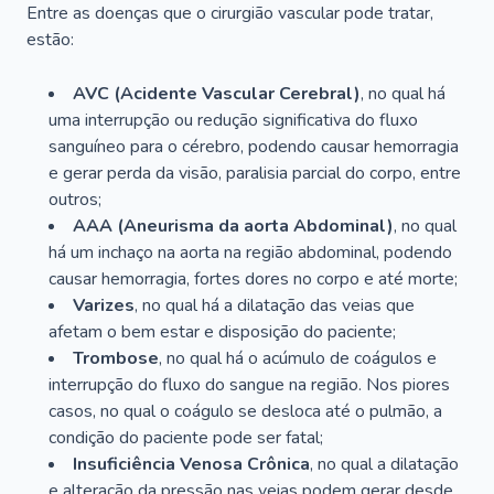
Entre as doenças que o cirurgião vascular pode tratar,
estão:
AVC (Acidente Vascular Cerebral)
, no qual há
uma interrupção ou redução significativa do fluxo
sanguíneo para o cérebro, podendo causar hemorragia
e gerar perda da visão, paralisia parcial do corpo, entre
outros;
AAA (Aneurisma da aorta Abdominal)
, no qual
há um inchaço na aorta na região abdominal, podendo
causar hemorragia, fortes dores no corpo e até morte;
Varizes
, no qual há a dilatação das veias que
afetam o bem estar e disposição do paciente;
Trombose
, no qual há o acúmulo de coágulos e
interrupção do fluxo do sangue na região. Nos piores
casos, no qual o coágulo se desloca até o pulmão, a
condição do paciente pode ser fatal;
Insuficiência Venosa Crônica
, no qual a dilatação
e alteração da pressão nas veias podem gerar desde