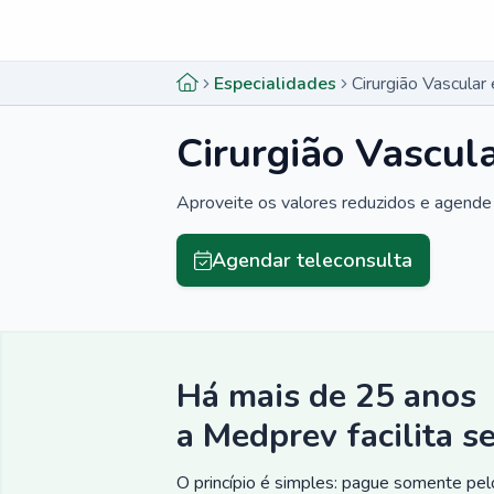
Menu lateral
Menu lateral
Especialidades
Cirurgião Vascular
Cirurgião Vascul
Aproveite os valores reduzidos e agende 
Agendar teleconsulta
Há mais de 25 anos
a Medprev facilita s
O princípio é simples: pague somente pelo