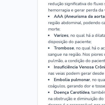
redução significativa do flux
hemorragia e gerar perda da vi
AAA (Aneurisma da aorta
região abdominal, podendo ca
morte;
Varizes
, no qual há a dila
disposição do paciente;
Trombose
, no qual há o 
sangue na região. Nos piores 
pulmão, a condição do pacient
Insuficiência Venosa Crôn
nas veias podem gerar desde r
Embolia pulmonar
, no qu
coágulos, gerando dor e tosse
Doença Carotídea
, també
na obstrução e diminuição do f