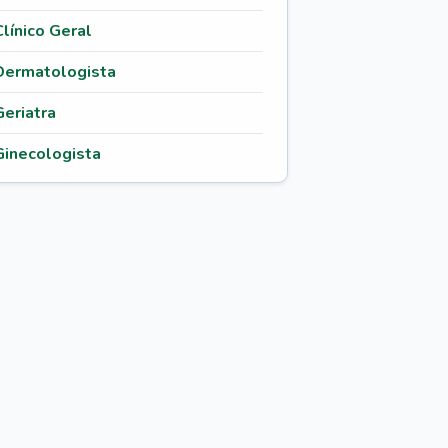
Clínico Geral
Dermatologista
Geriatra
Ginecologista