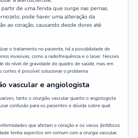
usar a aterosclerose;
a partir de uma ferida que surge nas pernas,
ornozelo, pode haver uma alteração da
ção ao coração, causando desde dores até
zar o tratamento no paciente, há a possibilidade de
 menos invasivas, como a radiofrequência e o laser. Nesses
de do nível de gravidade do quadro de saúde, mas em
 cortes é possível solucionar o problema.
ão vascular e angiologista
rizes, tanto o cirurgião vascular quanto o angiologista
sar confusão para os pacientes e dúvida sobre qual
enfermidades que afetam o coração e os vasos (linfáticos
dade tenha aspectos em comum com a cirurgia vascular,