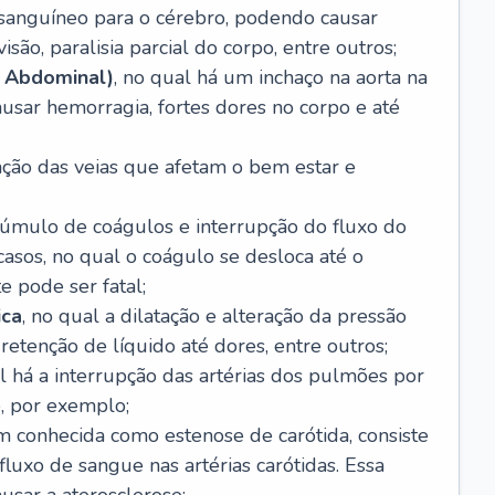
o sanguíneo para o cérebro, podendo causar
são, paralisia parcial do corpo, entre outros;
 Abdominal)
, no qual há um inchaço na aorta na
usar hemorragia, fortes dores no corpo e até
tação das veias que afetam o bem estar e
acúmulo de coágulos e interrupção do fluxo do
casos, no qual o coágulo se desloca até o
e pode ser fatal;
ica
, no qual a dilatação e alteração da pressão
etenção de líquido até dores, entre outros;
al há a interrupção das artérias dos pulmões por
, por exemplo;
m conhecida como estenose de carótida, consiste
luxo de sangue nas artérias carótidas. Essa