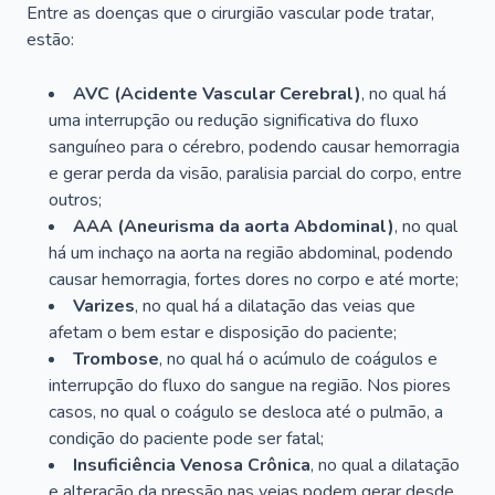
Entre as doenças que o cirurgião vascular pode tratar,
estão:
AVC (Acidente Vascular Cerebral)
, no qual há
uma interrupção ou redução significativa do fluxo
sanguíneo para o cérebro, podendo causar hemorragia
e gerar perda da visão, paralisia parcial do corpo, entre
outros;
AAA (Aneurisma da aorta Abdominal)
, no qual
há um inchaço na aorta na região abdominal, podendo
causar hemorragia, fortes dores no corpo e até morte;
Varizes
, no qual há a dilatação das veias que
afetam o bem estar e disposição do paciente;
Trombose
, no qual há o acúmulo de coágulos e
interrupção do fluxo do sangue na região. Nos piores
casos, no qual o coágulo se desloca até o pulmão, a
condição do paciente pode ser fatal;
Insuficiência Venosa Crônica
, no qual a dilatação
e alteração da pressão nas veias podem gerar desde