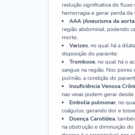
redução significativa do flux
hemorragia e gerar perda da vi
AAA (Aneurisma da aorta
região abdominal, podendo ca
morte;
Varizes
, no qual há a dila
disposição do paciente;
Trombose
, no qual há o 
sangue na região. Nos piores 
pulmão, a condição do pacient
Insuficiência Venosa Crôn
nas veias podem gerar desde r
Embolia pulmonar
, no qu
coágulos, gerando dor e tosse
Doença Carotídea
, també
na obstrução e diminuição do f