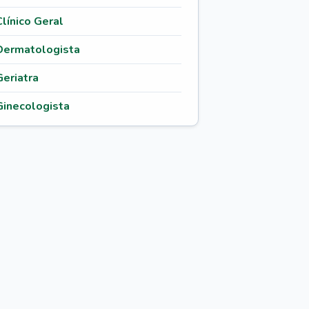
Clínico Geral
Dermatologista
Geriatra
Ginecologista