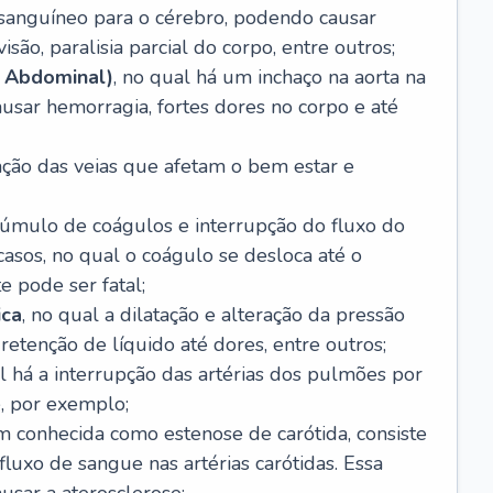
o sanguíneo para o cérebro, podendo causar
são, paralisia parcial do corpo, entre outros;
 Abdominal)
, no qual há um inchaço na aorta na
usar hemorragia, fortes dores no corpo e até
tação das veias que afetam o bem estar e
acúmulo de coágulos e interrupção do fluxo do
casos, no qual o coágulo se desloca até o
e pode ser fatal;
ica
, no qual a dilatação e alteração da pressão
etenção de líquido até dores, entre outros;
al há a interrupção das artérias dos pulmões por
, por exemplo;
m conhecida como estenose de carótida, consiste
luxo de sangue nas artérias carótidas. Essa