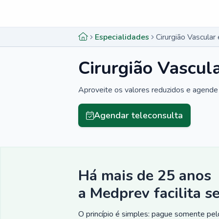
Menu lateral
Menu lateral
Especialidades
Cirurgião Vascular
Cirurgião Vascul
Aproveite os valores reduzidos e agende 
Agendar teleconsulta
Há mais de 25 anos
a Medprev facilita s
O princípio é simples: pague somente pelo