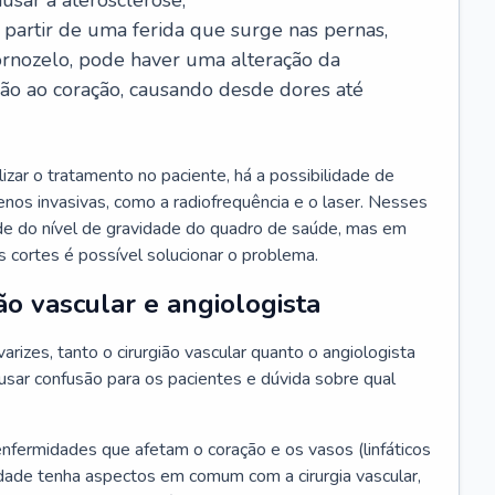
usar a aterosclerose;
a partir de uma ferida que surge nas pernas,
ornozelo, pode haver uma alteração da
ção ao coração, causando desde dores até
zar o tratamento no paciente, há a possibilidade de
 menos invasivas, como a radiofrequência e o laser. Nesses
de do nível de gravidade do quadro de saúde, mas em
 cortes é possível solucionar o problema.
ão vascular e angiologista
rizes, tanto o cirurgião vascular quanto o angiologista
sar confusão para os pacientes e dúvida sobre qual
enfermidades que afetam o coração e os vasos (linfáticos
dade tenha aspectos em comum com a cirurgia vascular,