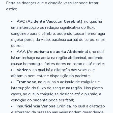
Entre as doenças que o cirurgião vascular pode tratar,
estão:
AVC (Acidente Vascular Cerebral)
, no qual há
uma interrupção ou redução significativa do fluxo
sanguíneo para o cérebro, podendo causar hemorragia
e gerar perda da visão, paralisia parcial do corpo, entre
outros;
AAA (Aneurisma da aorta Abdominal)
, no qual
há um inchaço na aorta na região abdominal, podendo
causar hemorragia, fortes dores no corpo e até morte;
Varizes
, no qual há a dilatação das veias que
afetam o bem estar e disposição do paciente;
Trombose
, no qual há o acúmulo de coágulos e
interrupção do fluxo do sangue na região. Nos piores
casos, no qual o coágulo se desloca até o pulmão, a
condição do paciente pode ser fatal;
Insuficiência Venosa Crônica
, no qual a dilatação
e alteração da pressão nas veias podem gerar desde