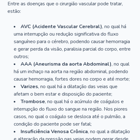
Entre as doenças que o cirurgião vascular pode tratar,
estão:
AVC (Acidente Vascular Cerebral)
, no qual há
uma interrupção ou redução significativa do fluxo
sanguíneo para o cérebro, podendo causar hemorragia
e gerar perda da visão, paralisia parcial do corpo, entre
outros;
AAA (Aneurisma da aorta Abdominal)
, no qual
há um inchaço na aorta na região abdominal, podendo
causar hemorragia, fortes dores no corpo e até morte;
Varizes
, no qual há a dilatação das veias que
afetam o bem estar e disposição do paciente;
Trombose
, no qual há o acúmulo de coágulos e
interrupção do fluxo do sangue na região. Nos piores
casos, no qual o coágulo se desloca até o pulmão, a
condição do paciente pode ser fatal;
Insuficiência Venosa Crônica
, no qual a dilatação
e alteração da pressão nas veias podem gerar desde