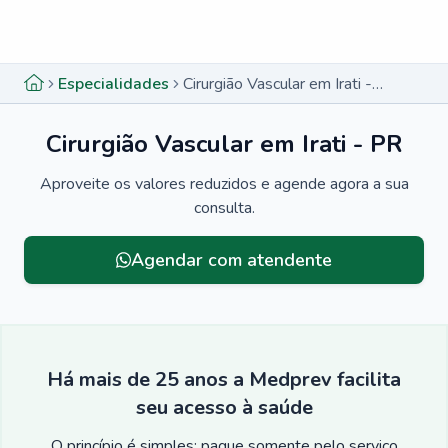
Menu lateral
Menu lateral
Especialidades
Cirurgião Vascular em Irati - PR
Cirurgião Vascular em Irati - PR
Aproveite os valores reduzidos e agende agora a sua
consulta.
Agendar com atendente
Há mais de 25 anos a Medprev facilita
seu acesso à saúde
O princípio é simples: pague somente pelo serviço