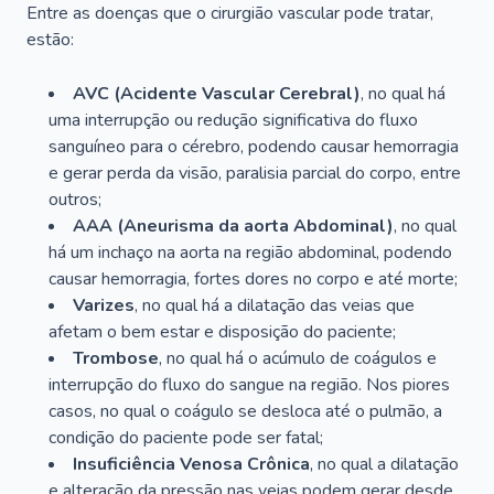
Entre as doenças que o cirurgião vascular pode tratar,
estão:
AVC (Acidente Vascular Cerebral)
, no qual há
uma interrupção ou redução significativa do fluxo
sanguíneo para o cérebro, podendo causar hemorragia
e gerar perda da visão, paralisia parcial do corpo, entre
outros;
AAA (Aneurisma da aorta Abdominal)
, no qual
há um inchaço na aorta na região abdominal, podendo
causar hemorragia, fortes dores no corpo e até morte;
Varizes
, no qual há a dilatação das veias que
afetam o bem estar e disposição do paciente;
Trombose
, no qual há o acúmulo de coágulos e
interrupção do fluxo do sangue na região. Nos piores
casos, no qual o coágulo se desloca até o pulmão, a
condição do paciente pode ser fatal;
Insuficiência Venosa Crônica
, no qual a dilatação
e alteração da pressão nas veias podem gerar desde