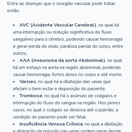
Entre as doenças que o cirurgião vascular pode tratar,
estão:
AVC (Acidente Vascular Cerebral)
, no qual há
uma interrupção ou redução significativa do fluxo
sanguíneo para o cérebro, podendo causar hemorragia
e gerar perda da visão, paralisia parcial do corpo, entre
outros;
AAA (Aneurisma da aorta Abdominal)
, no qual
há um inchaço na aorta na região abdominal, podendo
causar hemorragia, fortes dores no corpo e até morte;
Varizes
, no qual há a dilatação das veias que
afetam o bem estar e disposição do paciente;
Trombose
, no qual há o acúmulo de coágulos e
interrupção do fluxo do sangue na região. Nos piores
casos, no qual o coágulo se desloca até o pulmão, a
condição do paciente pode ser fatal;
Insuficiência Venosa Crônica
, no qual a dilatação
e alteração da pressão nas veias podem gerar desde