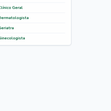
Clínico Geral
Dermatologista
Geriatra
Ginecologista