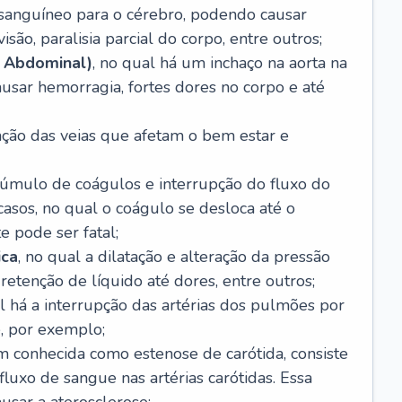
o sanguíneo para o cérebro, podendo causar
são, paralisia parcial do corpo, entre outros;
 Abdominal)
, no qual há um inchaço na aorta na
usar hemorragia, fortes dores no corpo e até
tação das veias que afetam o bem estar e
acúmulo de coágulos e interrupção do fluxo do
casos, no qual o coágulo se desloca até o
e pode ser fatal;
ica
, no qual a dilatação e alteração da pressão
etenção de líquido até dores, entre outros;
al há a interrupção das artérias dos pulmões por
, por exemplo;
m conhecida como estenose de carótida, consiste
luxo de sangue nas artérias carótidas. Essa