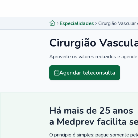
Menu lateral
Menu lateral
Especialidades
Cirurgião Vascula
Cirurgião Vascul
Aproveite os valores reduzidos e agende 
Agendar teleconsulta
Há mais de 25 anos
a Medprev facilita s
O princípio é simples: pague somente pelo