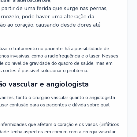
usar a aterosclerose;
a partir de uma ferida que surge nas pernas,
ornozelo, pode haver uma alteração da
ção ao coração, causando desde dores até
zar o tratamento no paciente, há a possibilidade de
 menos invasivas, como a radiofrequência e o laser. Nesses
de do nível de gravidade do quadro de saúde, mas em
 cortes é possível solucionar o problema.
ão vascular e angiologista
rizes, tanto o cirurgião vascular quanto o angiologista
sar confusão para os pacientes e dúvida sobre qual
enfermidades que afetam o coração e os vasos (linfáticos
dade tenha aspectos em comum com a cirurgia vascular,