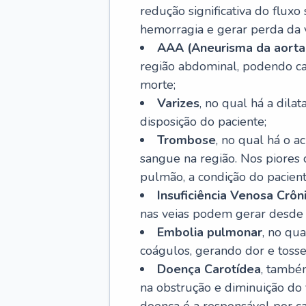
redução significativa do flux
hemorragia e gerar perda da vi
AAA (Aneurisma da aorta
região abdominal, podendo ca
morte;
Varizes
, no qual há a dila
disposição do paciente;
Trombose
, no qual há o 
sangue na região. Nos piores 
pulmão, a condição do pacient
Insuficiência Venosa Crôn
nas veias podem gerar desde r
Embolia pulmonar
, no qu
coágulos, gerando dor e tosse
Doença Carotídea
, també
na obstrução e diminuição do f