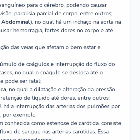
o sanguíneo para o cérebro, podendo causar
são, paralisia parcial do corpo, entre outros;
 Abdominal)
, no qual há um inchaço na aorta na
usar hemorragia, fortes dores no corpo e até
tação das veias que afetam o bem estar e
acúmulo de coágulos e interrupção do fluxo do
casos, no qual o coágulo se desloca até o
e pode ser fatal;
ica
, no qual a dilatação e alteração da pressão
etenção de líquido até dores, entre outros;
al há a interrupção das artérias dos pulmões por
, por exemplo;
m conhecida como estenose de carótida, consiste
luxo de sangue nas artérias carótidas. Essa