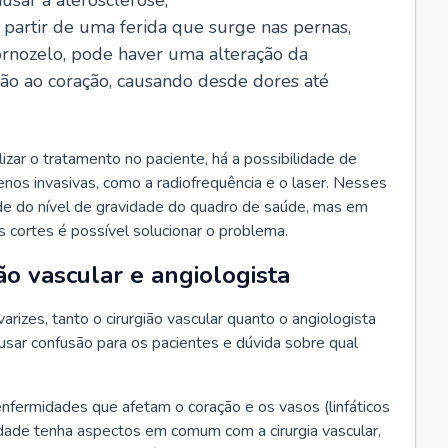
usar a aterosclerose;
a partir de uma ferida que surge nas pernas,
ornozelo, pode haver uma alteração da
ção ao coração, causando desde dores até
zar o tratamento no paciente, há a possibilidade de
 menos invasivas, como a radiofrequência e o laser. Nesses
de do nível de gravidade do quadro de saúde, mas em
 cortes é possível solucionar o problema.
ão vascular e angiologista
rizes, tanto o cirurgião vascular quanto o angiologista
sar confusão para os pacientes e dúvida sobre qual
enfermidades que afetam o coração e os vasos (linfáticos
dade tenha aspectos em comum com a cirurgia vascular,