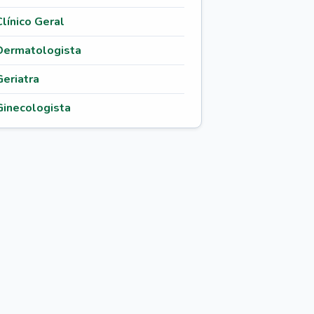
Clínico Geral
Dermatologista
Geriatra
Ginecologista