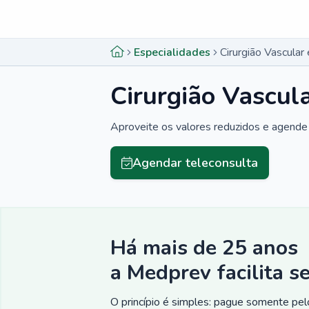
Menu lateral
Menu lateral
Especialidades
Cirurgião Vascular
Cirurgião Vascul
Aproveite os valores reduzidos e agende 
Agendar teleconsulta
Há mais de 25 anos
a Medprev facilita s
O princípio é simples: pague somente pelo