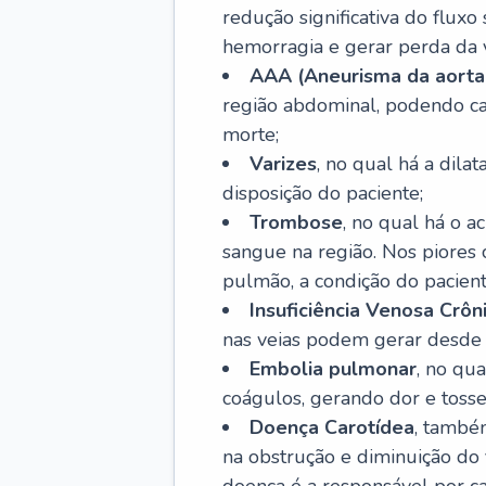
redução significativa do flux
hemorragia e gerar perda da vi
AAA (Aneurisma da aorta
região abdominal, podendo ca
morte;
Varizes
, no qual há a dila
disposição do paciente;
Trombose
, no qual há o 
sangue na região. Nos piores 
pulmão, a condição do pacient
Insuficiência Venosa Crôn
nas veias podem gerar desde r
Embolia pulmonar
, no qu
coágulos, gerando dor e tosse
Doença Carotídea
, també
na obstrução e diminuição do f