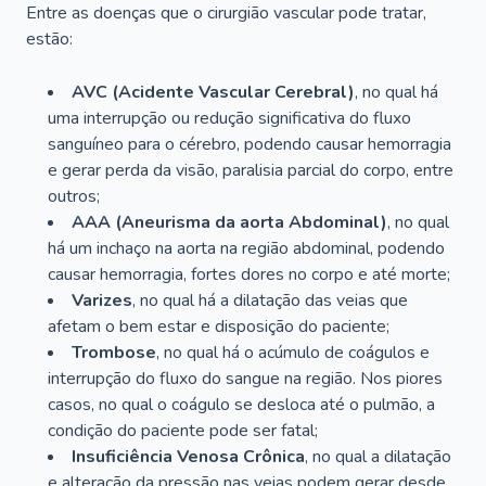
Entre as doenças que o cirurgião vascular pode tratar,
estão:
AVC (Acidente Vascular Cerebral)
, no qual há
uma interrupção ou redução significativa do fluxo
sanguíneo para o cérebro, podendo causar hemorragia
e gerar perda da visão, paralisia parcial do corpo, entre
outros;
AAA (Aneurisma da aorta Abdominal)
, no qual
há um inchaço na aorta na região abdominal, podendo
causar hemorragia, fortes dores no corpo e até morte;
Varizes
, no qual há a dilatação das veias que
afetam o bem estar e disposição do paciente;
Trombose
, no qual há o acúmulo de coágulos e
interrupção do fluxo do sangue na região. Nos piores
casos, no qual o coágulo se desloca até o pulmão, a
condição do paciente pode ser fatal;
Insuficiência Venosa Crônica
, no qual a dilatação
e alteração da pressão nas veias podem gerar desde