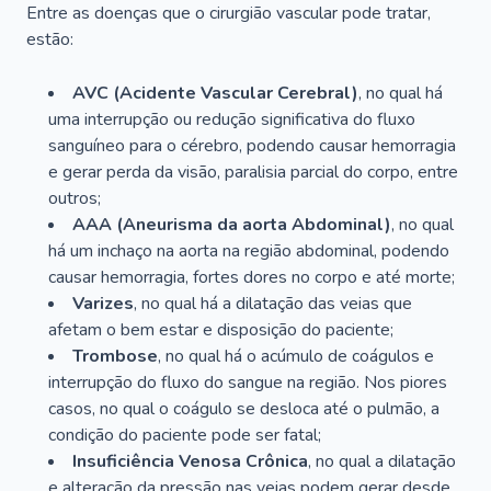
Entre as doenças que o cirurgião vascular pode tratar,
estão:
AVC (Acidente Vascular Cerebral)
, no qual há
uma interrupção ou redução significativa do fluxo
sanguíneo para o cérebro, podendo causar hemorragia
e gerar perda da visão, paralisia parcial do corpo, entre
outros;
AAA (Aneurisma da aorta Abdominal)
, no qual
há um inchaço na aorta na região abdominal, podendo
causar hemorragia, fortes dores no corpo e até morte;
Varizes
, no qual há a dilatação das veias que
afetam o bem estar e disposição do paciente;
Trombose
, no qual há o acúmulo de coágulos e
interrupção do fluxo do sangue na região. Nos piores
casos, no qual o coágulo se desloca até o pulmão, a
condição do paciente pode ser fatal;
Insuficiência Venosa Crônica
, no qual a dilatação
e alteração da pressão nas veias podem gerar desde