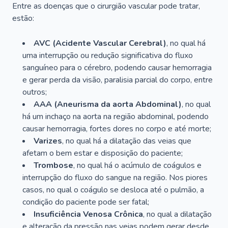
Entre as doenças que o cirurgião vascular pode tratar,
estão:
AVC (Acidente Vascular Cerebral)
, no qual há
uma interrupção ou redução significativa do fluxo
sanguíneo para o cérebro, podendo causar hemorragia
e gerar perda da visão, paralisia parcial do corpo, entre
outros;
AAA (Aneurisma da aorta Abdominal)
, no qual
há um inchaço na aorta na região abdominal, podendo
causar hemorragia, fortes dores no corpo e até morte;
Varizes
, no qual há a dilatação das veias que
afetam o bem estar e disposição do paciente;
Trombose
, no qual há o acúmulo de coágulos e
interrupção do fluxo do sangue na região. Nos piores
casos, no qual o coágulo se desloca até o pulmão, a
condição do paciente pode ser fatal;
Insuficiência Venosa Crônica
, no qual a dilatação
e alteração da pressão nas veias podem gerar desde