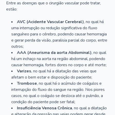
Entre as doenças que o cirurgião vascular pode tratar,
estão:
AVC (Acidente Vascular Cerebral)
, no qual há
uma interrupção ou redução significativa do fluxo
sanguíneo para o cérebro, podendo causar hemorragia
e gerar perda da visão, paralisia parcial do corpo, entre
outros;
AAA (Aneurisma da aorta Abdominal)
, no qual
há um inchaço na aorta na região abdominal, podendo
causar hemorragia, fortes dores no corpo e até morte;
Varizes
, no qual há a dilatação das veias que
afetam o bem estar e disposição do paciente;
Trombose
, no qual há o acúmulo de coágulos e
interrupção do fluxo do sangue na região. Nos piores
casos, no qual o coágulo se desloca até o pulmão, a
condição do paciente pode ser fatal;
Insuficiência Venosa Crônica
, no qual a dilatação
e alteração da pressão nas veias podem gerar desde