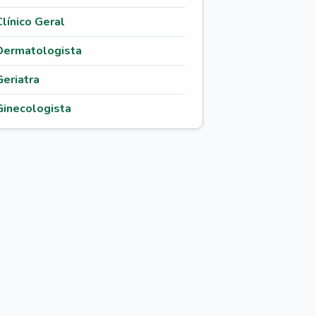
Clínico Geral
Dermatologista
Geriatra
Ginecologista