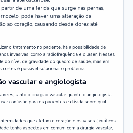
usar a aterosclerose;
a partir de uma ferida que surge nas pernas,
ornozelo, pode haver uma alteração da
ção ao coração, causando desde dores até
zar o tratamento no paciente, há a possibilidade de
 menos invasivas, como a radiofrequência e o laser. Nesses
de do nível de gravidade do quadro de saúde, mas em
 cortes é possível solucionar o problema.
ão vascular e angiologista
rizes, tanto o cirurgião vascular quanto o angiologista
sar confusão para os pacientes e dúvida sobre qual
enfermidades que afetam o coração e os vasos (linfáticos
dade tenha aspectos em comum com a cirurgia vascular,