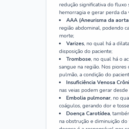
redução significativa do flux
hemorragia e gerar perda da vi
AAA (Aneurisma da aorta
região abdominal, podendo ca
morte;
Varizes
, no qual há a dila
disposição do paciente;
Trombose
, no qual há o 
sangue na região. Nos piores 
pulmão, a condição do pacient
Insuficiência Venosa Crôn
nas veias podem gerar desde r
Embolia pulmonar
, no qu
coágulos, gerando dor e tosse
Doença Carotídea
, també
na obstrução e diminuição do f