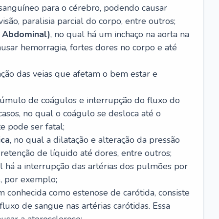
o sanguíneo para o cérebro, podendo causar
são, paralisia parcial do corpo, entre outros;
 Abdominal)
, no qual há um inchaço na aorta na
usar hemorragia, fortes dores no corpo e até
tação das veias que afetam o bem estar e
acúmulo de coágulos e interrupção do fluxo do
casos, no qual o coágulo se desloca até o
e pode ser fatal;
ica
, no qual a dilatação e alteração da pressão
etenção de líquido até dores, entre outros;
al há a interrupção das artérias dos pulmões por
, por exemplo;
m conhecida como estenose de carótida, consiste
luxo de sangue nas artérias carótidas. Essa