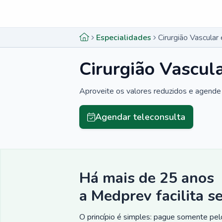
Menu lateral
Menu lateral
Especialidades
Cirurgião Vascula
Cirurgião Vascul
Aproveite os valores reduzidos e agende 
Agendar teleconsulta
Há mais de 25 anos
a Medprev facilita s
O princípio é simples: pague somente pelo