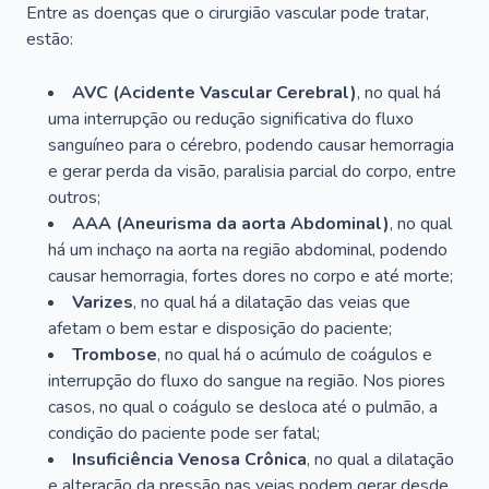
Entre as doenças que o cirurgião vascular pode tratar,
estão:
AVC (Acidente Vascular Cerebral)
, no qual há
uma interrupção ou redução significativa do fluxo
sanguíneo para o cérebro, podendo causar hemorragia
e gerar perda da visão, paralisia parcial do corpo, entre
outros;
AAA (Aneurisma da aorta Abdominal)
, no qual
há um inchaço na aorta na região abdominal, podendo
causar hemorragia, fortes dores no corpo e até morte;
Varizes
, no qual há a dilatação das veias que
afetam o bem estar e disposição do paciente;
Trombose
, no qual há o acúmulo de coágulos e
interrupção do fluxo do sangue na região. Nos piores
casos, no qual o coágulo se desloca até o pulmão, a
condição do paciente pode ser fatal;
Insuficiência Venosa Crônica
, no qual a dilatação
e alteração da pressão nas veias podem gerar desde