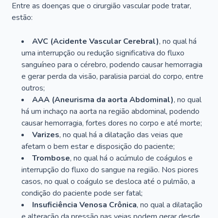
Entre as doenças que o cirurgião vascular pode tratar,
estão:
AVC (Acidente Vascular Cerebral)
, no qual há
uma interrupção ou redução significativa do fluxo
sanguíneo para o cérebro, podendo causar hemorragia
e gerar perda da visão, paralisia parcial do corpo, entre
outros;
AAA (Aneurisma da aorta Abdominal)
, no qual
há um inchaço na aorta na região abdominal, podendo
causar hemorragia, fortes dores no corpo e até morte;
Varizes
, no qual há a dilatação das veias que
afetam o bem estar e disposição do paciente;
Trombose
, no qual há o acúmulo de coágulos e
interrupção do fluxo do sangue na região. Nos piores
casos, no qual o coágulo se desloca até o pulmão, a
condição do paciente pode ser fatal;
Insuficiência Venosa Crônica
, no qual a dilatação
e alteração da pressão nas veias podem gerar desde