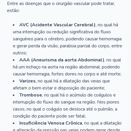
Entre as doenças que o cirurgião vascular pode tratar,
estão:
AVC (Acidente Vascular Cerebral)
, no qual há
uma interrupção ou redução significativa do fluxo
sanguíneo para o cérebro, podendo causar hemorragia
e gerar perda da visão, paralisia parcial do corpo, entre
outros;
AAA (Aneurisma da aorta Abdominal)
, no qual
há um inchaço na aorta na região abdominal, podendo
causar hemorragia, fortes dores no corpo e até morte;
Varizes
, no qual há a dilatação das veias que
afetam o bem estar e disposição do paciente;
Trombose
, no qual há o acúmulo de coágulos e
interrupção do fluxo do sangue na região. Nos piores
casos, no qual o coágulo se desloca até o pulmão, a
condição do paciente pode ser fatal;
Insuficiência Venosa Crônica
, no qual a dilatação
e alteração da pressão nas veias podem gerar desde