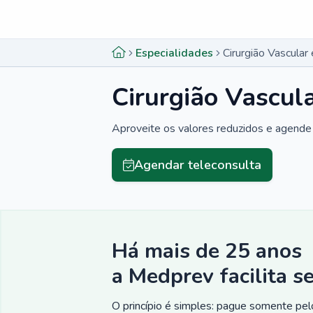
Menu lateral
Menu lateral
Especialidades
Cirurgião Vascular
Cirurgião Vascul
Aproveite os valores reduzidos e agende 
Agendar teleconsulta
Há mais de 25 anos
a Medprev facilita s
O princípio é simples: pague somente pelo