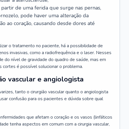
usar a aterosclerose;
a partir de uma ferida que surge nas pernas,
ornozelo, pode haver uma alteração da
ção ao coração, causando desde dores até
zar o tratamento no paciente, há a possibilidade de
 menos invasivas, como a radiofrequência e o laser. Nesses
de do nível de gravidade do quadro de saúde, mas em
 cortes é possível solucionar o problema.
ão vascular e angiologista
rizes, tanto o cirurgião vascular quanto o angiologista
sar confusão para os pacientes e dúvida sobre qual
enfermidades que afetam o coração e os vasos (linfáticos
dade tenha aspectos em comum com a cirurgia vascular,