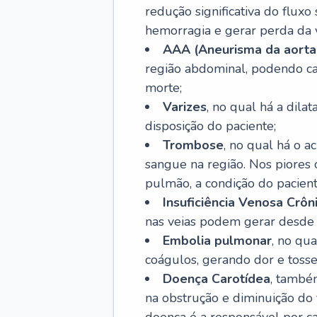
redução significativa do flux
hemorragia e gerar perda da vi
AAA (Aneurisma da aorta
região abdominal, podendo ca
morte;
Varizes
, no qual há a dila
disposição do paciente;
Trombose
, no qual há o 
sangue na região. Nos piores 
pulmão, a condição do pacient
Insuficiência Venosa Crôn
nas veias podem gerar desde r
Embolia pulmonar
, no qu
coágulos, gerando dor e tosse
Doença Carotídea
, també
na obstrução e diminuição do f