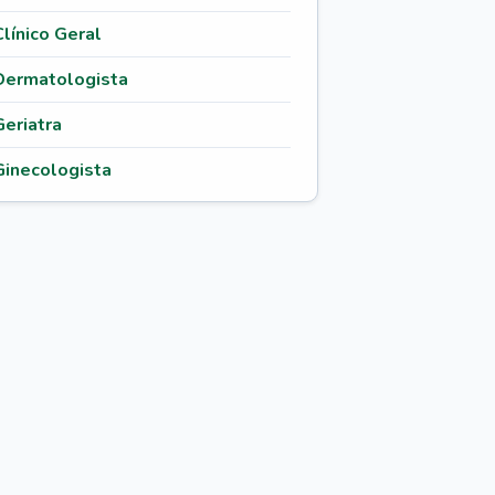
Clínico Geral
Dermatologista
Geriatra
Ginecologista