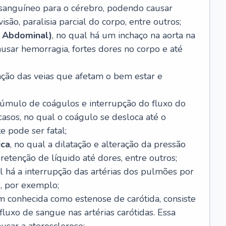
o sanguíneo para o cérebro, podendo causar
são, paralisia parcial do corpo, entre outros;
 Abdominal)
, no qual há um inchaço na aorta na
usar hemorragia, fortes dores no corpo e até
tação das veias que afetam o bem estar e
acúmulo de coágulos e interrupção do fluxo do
casos, no qual o coágulo se desloca até o
e pode ser fatal;
ica
, no qual a dilatação e alteração da pressão
etenção de líquido até dores, entre outros;
al há a interrupção das artérias dos pulmões por
, por exemplo;
m conhecida como estenose de carótida, consiste
luxo de sangue nas artérias carótidas. Essa