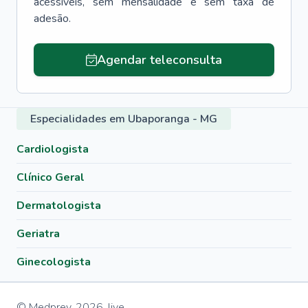
acessíveis, sem mensalidade e sem taxa de
adesão.
Agendar teleconsulta
Especialidades em Ubaporanga - MG
Cardiologista
Clínico Geral
Dermatologista
Geriatra
Ginecologista
© Medprev,
2026
,
live