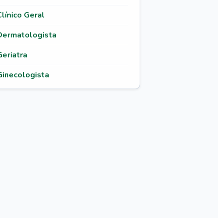
Clínico Geral
Dermatologista
Geriatra
Ginecologista