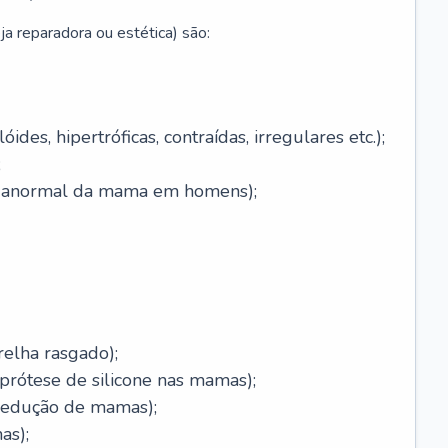
ja reparadora ou estética) são:
óides, hipertróficas, contraídas, irregulares etc.);
;
o anormal da mama em homens);
relha rasgado);
rótese de silicone nas mamas);
redução de mamas);
as);