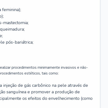
a feminina);
);
-mastectomia;
-queimadura;
e;
e pós-bariátrica;
 realizar procedimentos minimamente invasivos e não-
rocedimentos estéticos, tais como:
 a injeção de gás carbônico na pele através de
ação sanguínea e promover a produção de
cipalmente os efeitos do envelhecimento (como