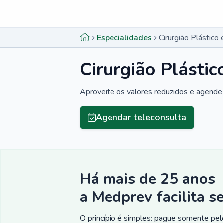
Menu lateral
Menu lateral
Especialidades
Cirurgião Plástic
Cirurgião Plásti
Aproveite os valores reduzidos e agende 
Agendar teleconsulta
Há mais de 25 anos
a Medprev facilita s
O princípio é simples: pague somente pelo