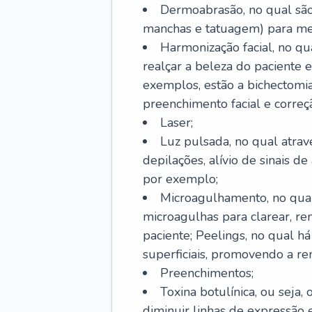
Dermoabrasão, no qual são 
manchas e tatuagem) para mel
Harmonização facial, no qu
realçar a beleza do paciente e
exemplos, estão a bichectomia
preenchimento facial e correçã
Laser;
Luz pulsada, no qual atrav
depilações, alívio de sinais d
por exemplo;
Microagulhamento, no qual
microagulhas para clarear, re
paciente; Peelings, no qual h
superficiais, promovendo a r
Preenchimentos;
Toxina botulínica, ou seja,
diminuir linhas de expressão e