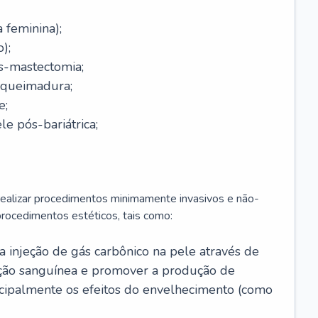
a feminina);
);
-mastectomia;
-queimadura;
e;
e pós-bariátrica;
 realizar procedimentos minimamente invasivos e não-
rocedimentos estéticos, tais como:
 a injeção de gás carbônico na pele através de
ação sanguínea e promover a produção de
cipalmente os efeitos do envelhecimento (como