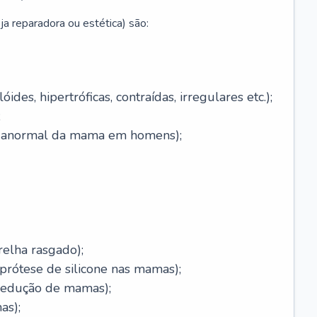
ja reparadora ou estética) são:
óides, hipertróficas, contraídas, irregulares etc.);
;
o anormal da mama em homens);
relha rasgado);
rótese de silicone nas mamas);
redução de mamas);
as);