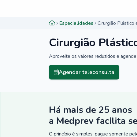
Menu lateral
Menu lateral
Especialidades
Cirurgião Plástic
Cirurgião Plásti
Aproveite os valores reduzidos e agende 
Agendar teleconsulta
Há mais de 25 anos
a Medprev facilita s
O princípio é simples: pague somente pelo