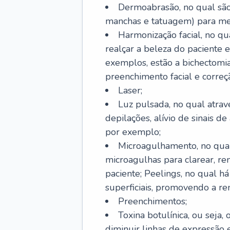
Dermoabrasão, no qual são 
manchas e tatuagem) para mel
Harmonização facial, no qu
realçar a beleza do paciente e
exemplos, estão a bichectomia
preenchimento facial e correçã
Laser;
Luz pulsada, no qual atrav
depilações, alívio de sinais d
por exemplo;
Microagulhamento, no qual
microagulhas para clarear, re
paciente; Peelings, no qual h
superficiais, promovendo a r
Preenchimentos;
Toxina botulínica, ou seja,
diminuir linhas de expressão e