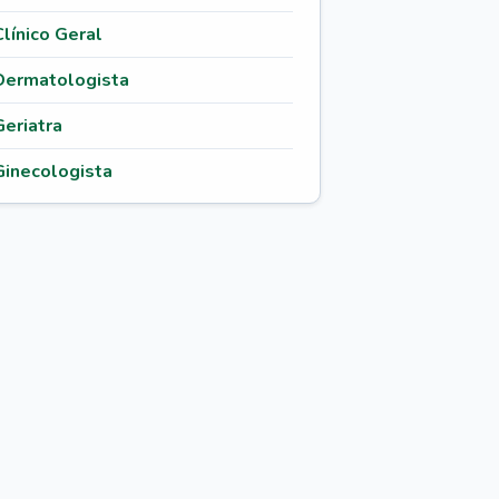
Clínico Geral
Dermatologista
Geriatra
Ginecologista