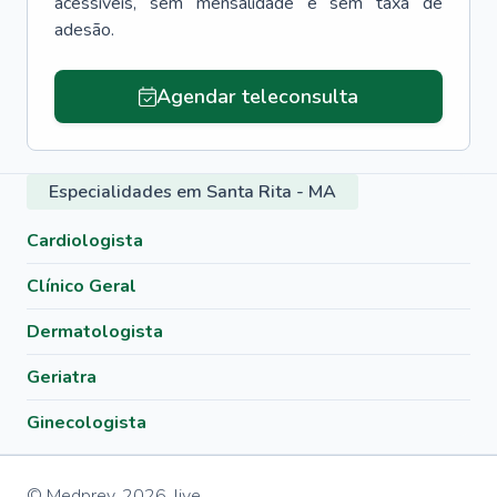
acessíveis, sem mensalidade e sem taxa de
adesão.
Agendar teleconsulta
Especialidades em Santa Rita - MA
Cardiologista
Clínico Geral
Dermatologista
Geriatra
Ginecologista
© Medprev,
2026
,
live