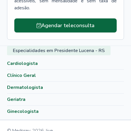
acessíveis, sem mensalidade e sem taxa de
adesão.
Agendar teleconsulta
Especialidades em Presidente Lucena - RS
Cardiologista
Clínico Geral
Dermatologista
Geriatra
Ginecologista
© Medprev,
2026
,
live