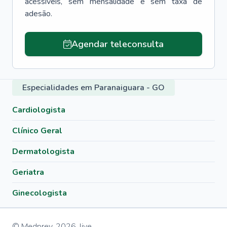
acessíveis, sem mensalidade e sem taxa de
adesão.
Agendar teleconsulta
Especialidades em Paranaiguara - GO
Cardiologista
Clínico Geral
Dermatologista
Geriatra
Ginecologista
© Medprev,
2026
,
live