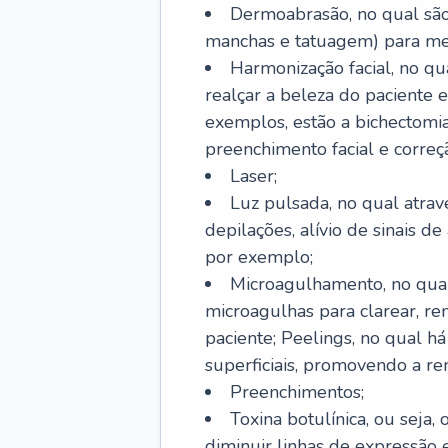
Dermoabrasão, no qual são 
manchas e tatuagem) para mel
Harmonização facial, no qu
realçar a beleza do paciente e
exemplos, estão a bichectomia
preenchimento facial e correçã
Laser;
Luz pulsada, no qual atrav
depilações, alívio de sinais d
por exemplo;
Microagulhamento, no qual
microagulhas para clarear, re
paciente; Peelings, no qual h
superficiais, promovendo a r
Preenchimentos;
Toxina botulínica, ou seja,
diminuir linhas de expressão e