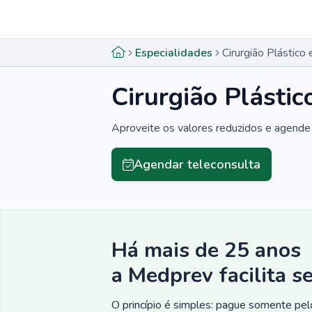
Menu lateral
Menu lateral
Especialidades
Cirurgião Plástic
Cirurgião Plásti
Aproveite os valores reduzidos e agende 
Agendar teleconsulta
Há mais de 25 anos
a Medprev facilita s
O princípio é simples: pague somente pelo