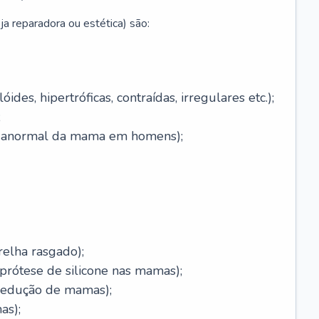
ja reparadora ou estética) são:
óides, hipertróficas, contraídas, irregulares etc.);
;
o anormal da mama em homens);
relha rasgado);
rótese de silicone nas mamas);
redução de mamas);
as);