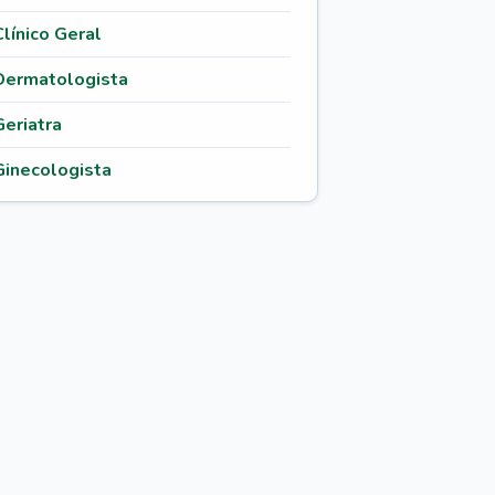
Clínico Geral
Dermatologista
Geriatra
Ginecologista