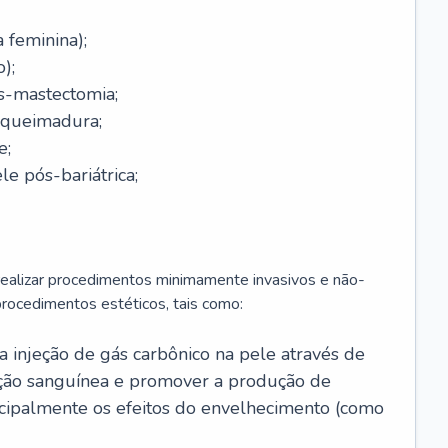
a feminina);
);
-mastectomia;
-queimadura;
e;
e pós-bariátrica;
 realizar procedimentos minimamente invasivos e não-
rocedimentos estéticos, tais como:
 a injeção de gás carbônico na pele através de
ação sanguínea e promover a produção de
cipalmente os efeitos do envelhecimento (como