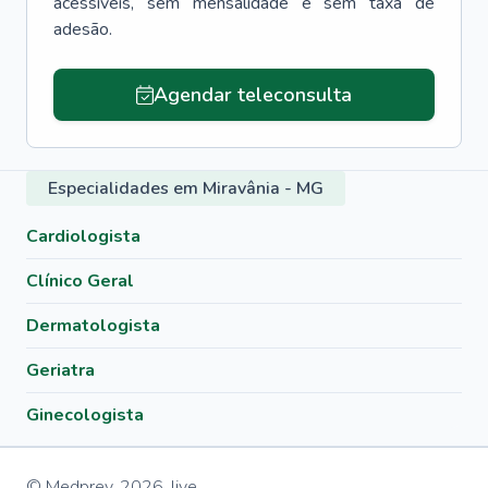
acessíveis, sem mensalidade e sem taxa de
adesão.
Agendar teleconsulta
Especialidades em Miravânia - MG
Cardiologista
Clínico Geral
Dermatologista
Geriatra
Ginecologista
© Medprev,
2026
,
live