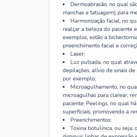
Dermoabrasão, no qual são 
manchas e tatuagem) para mel
Harmonização facial, no qu
realçar a beleza do paciente e
exemplos, estão a bichectomia
preenchimento facial e correçã
Laser;
Luz pulsada, no qual atrav
depilações, alívio de sinais d
por exemplo;
Microagulhamento, no qual
microagulhas para clarear, re
paciente; Peelings, no qual h
superficiais, promovendo a r
Preenchimentos;
Toxina botulínica, ou seja,
diminuir linhas de expressão e