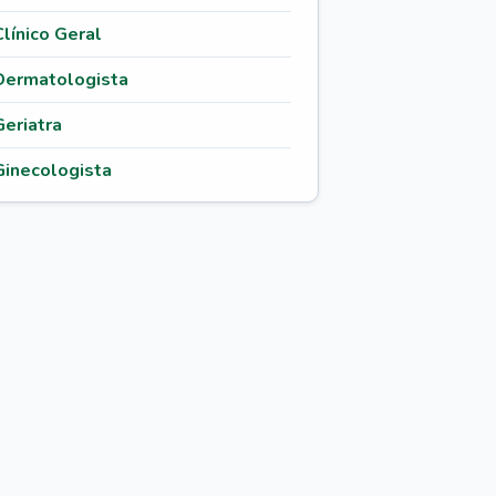
Clínico Geral
Dermatologista
Geriatra
Ginecologista