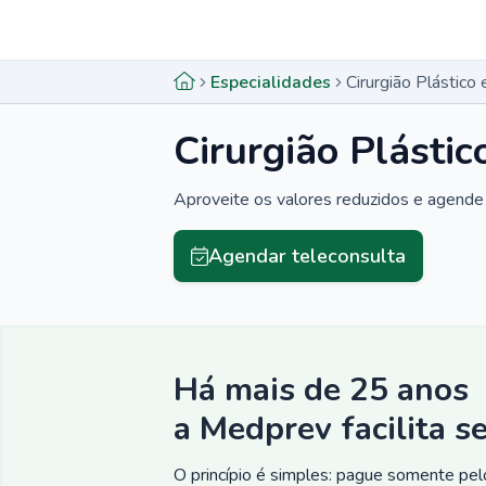
Menu lateral
Menu lateral
Especialidades
Cirurgião Plástico
Cirurgião Plásti
Aproveite os valores reduzidos e agende 
Agendar teleconsulta
Há mais de 25 anos
a Medprev facilita s
O princípio é simples: pague somente pelo