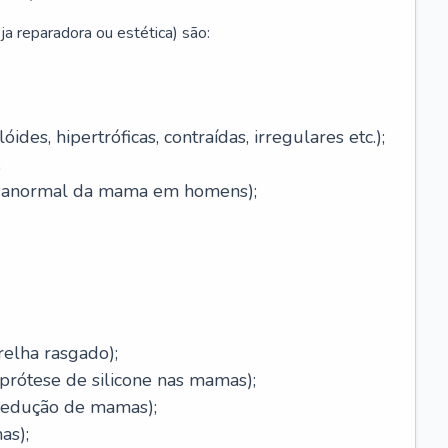
ja reparadora ou estética) são:
óides, hipertróficas, contraídas, irregulares etc.);
;
o anormal da mama em homens);
relha rasgado);
rótese de silicone nas mamas);
redução de mamas);
as);