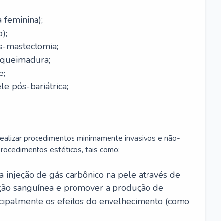
a feminina);
);
-mastectomia;
-queimadura;
e;
e pós-bariátrica;
 realizar procedimentos minimamente invasivos e não-
rocedimentos estéticos, tais como:
 a injeção de gás carbônico na pele através de
ação sanguínea e promover a produção de
cipalmente os efeitos do envelhecimento (como