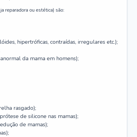
ja reparadora ou estética) são:
óides, hipertróficas, contraídas, irregulares etc.);
;
o anormal da mama em homens);
relha rasgado);
rótese de silicone nas mamas);
redução de mamas);
as);