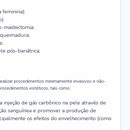
a feminina);
);
-mastectomia;
-queimadura;
e;
e pós-bariátrica;
 realizar procedimentos minimamente invasivos e não-
rocedimentos estéticos, tais como:
 a injeção de gás carbônico na pele através de
ação sanguínea e promover a produção de
cipalmente os efeitos do envelhecimento (como