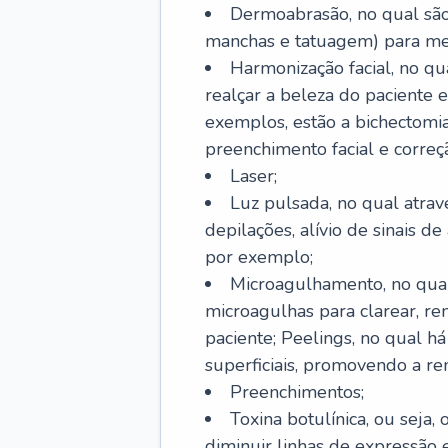
Dermoabrasão, no qual são 
manchas e tatuagem) para mel
Harmonização facial, no qu
realçar a beleza do paciente e
exemplos, estão a bichectomia
preenchimento facial e correçã
Laser;
Luz pulsada, no qual atrav
depilações, alívio de sinais d
por exemplo;
Microagulhamento, no qual
microagulhas para clarear, re
paciente; Peelings, no qual h
superficiais, promovendo a r
Preenchimentos;
Toxina botulínica, ou seja,
diminuir linhas de expressão e