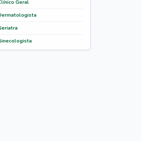
Clínico Geral
Dermatologista
Geriatra
Ginecologista